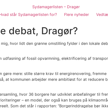
Hvad står Sydamagerlisten for?
Flere nyheder
Vedtæ
e debat, Dragør?
mig, hvor lidt den grønne omstilling fylder i den lokale de
.
fasning af fossil opvarmning, elektrificering af transport,
re mere: stille større krav til energirenovering, fremme lo
så, at kommunen arbejder mere ambitiøst for at reducere bi
ersamling, hvor 36 borgere har udviklet anbefalinger til f
rioriteringer – en model, der også kan bruges på klimaområ
t reelt. Som det står i rapporten: “Borgerinddragelse bør 