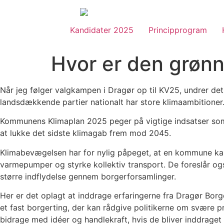
Skip
to
content
Kandidater 2025
Principprogram
Hvor er den grønn
Når jeg følger valgkampen i Dragør op til KV25, undrer det 
landsdækkende partier nationalt har store klimaambitioner
Kommunens Klimaplan 2025 peger på vigtige indsatser som ud
at lukke det sidste klimagab frem mod 2045.
Klimabevægelsen har for nylig påpeget, at en kommune kan gø
varmepumper og styrke kollektiv transport. De foreslår og
større indflydelse gennem borgerforsamlinger.
Her er det oplagt at inddrage erfaringerne fra Dragør Borg
et fast borgerting, der kan rådgive politikerne om svære p
bidrage med idéer og handlekraft, hvis de bliver inddrage