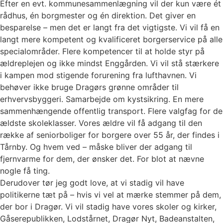
Efter en evt. kommunesammenlægning vil der kun være ét
rådhus, én borgmester og én direktion. Det giver en
besparelse – men det er langt fra det vigtigste. Vi vil få en
langt mere kompetent og kvalificeret borgerservice på alle
specialområder. Flere kompetencer til at holde styr på
ældreplejen og ikke mindst Enggården. Vi vil stå stærkere
i kampen mod stigende forurening fra lufthavnen. Vi
behøver ikke bruge Dragørs grønne områder til
erhvervsbyggeri. Samarbejde om kystsikring. En mere
sammenhængende offentlig transport. Flere valgfag for de
ældste skoleklasser. Vores ældre vil få adgang til den
række af seniorboliger for borgere over 55 år, der findes i
Tårnby. Og hvem ved – måske bliver der adgang til
fjernvarme for dem, der ønsker det. For blot at nævne
nogle få ting.
Derudover tør jeg godt love, at vi stadig vil have
politikerne tæt på – hvis vi vel at mærke stemmer på dem,
der bor i Dragør. Vi vil stadig have vores skoler og kirker,
Gåserepublikken, Lodstårnet, Dragør Nyt, Badeanstalten,