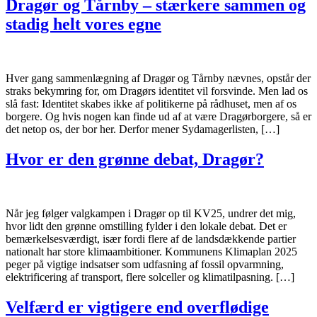
Dragør og Tårnby – stærkere sammen og
stadig helt vores egne
Hver gang sammenlægning af Dragør og Tårnby nævnes, opstår der
straks bekymring for, om Dragørs identitet vil forsvinde. Men lad os
slå fast: Identitet skabes ikke af politikerne på rådhuset, men af os
borgere. Og hvis nogen kan finde ud af at være Dragørborgere, så er
det netop os, der bor her. Derfor mener Sydamagerlisten, […]
Hvor er den grønne debat, Dragør?
Når jeg følger valgkampen i Dragør op til KV25, undrer det mig,
hvor lidt den grønne omstilling fylder i den lokale debat. Det er
bemærkelsesværdigt, især fordi flere af de landsdækkende partier
nationalt har store klimaambitioner. Kommunens Klimaplan 2025
peger på vigtige indsatser som udfasning af fossil opvarmning,
elektrificering af transport, flere solceller og klimatilpasning. […]
Velfærd er vigtigere end overflødige