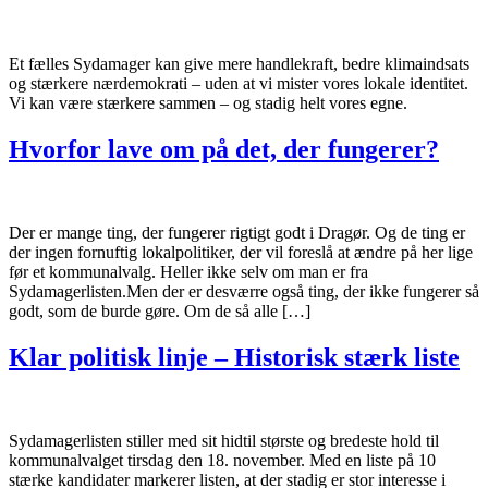
Et fælles Sydamager kan give mere handlekraft, bedre klimaindsats
og stærkere nærdemokrati – uden at vi mister vores lokale identitet.
Vi kan være stærkere sammen – og stadig helt vores egne.
Hvorfor lave om på det, der fungerer?
Der er mange ting, der fungerer rigtigt godt i Dragør. Og de ting er
der ingen fornuftig lokalpolitiker, der vil foreslå at ændre på her lige
før et kommunalvalg. Heller ikke selv om man er fra
Sydamagerlisten.Men der er desværre også ting, der ikke fungerer så
godt, som de burde gøre. Om de så alle […]
Klar politisk linje – Historisk stærk liste
Sydamagerlisten stiller med sit hidtil største og bredeste hold til
kommunalvalget tirsdag den 18. november. Med en liste på 10
stærke kandidater markerer listen, at der stadig er stor interesse i